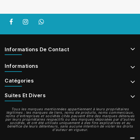
Informations De Contact
Informations
Catégories
Suites Et Divers
Tous les marques mentionnées appartiennent à leurs propriétaires
légitimes ; les marques de tiers, noms de produits, noms commerciaux,
noms d'entreprises et sociétés cités peuvent être des marques détenues
par leurs propriétaires respectifs ou des marques déposées par d'autres
sociétés, et ont été utilisés uniquement à des fins explicatives et au
bénéfice de leurs détenteurs, sans aucune intention de violer les droits
d'auteur en vigueur.