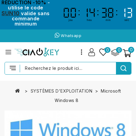
RÉDUCTION -10%
-
utilise le code
00
00
14
14
38
38
13
13
SUN10
valide sans
commande
jou
heu
min
sec
minimum
Whatsapp
0
0
0
SYSTÈMES D'EXPLOITATION
Microsoft
Windows 8