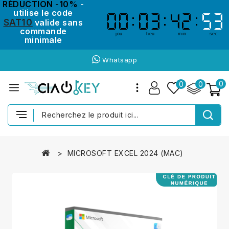
RÉDUCTION -10%
-
utilise le code
00
00
03
03
42
42
53
53
SAT10
valide sans
commande
jou
heu
min
sec
minimale
Whatsapp
0
0
0
MICROSOFT EXCEL 2024 (MAC)