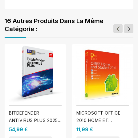
16 Autres Produits Dans La Même
Catégorie :
BITDEFENDER
MICROSOFT OFFICE
ANTIVIRUS PLUS 2025 -
2010 HOME ET
3 PC - 1 An
STUDENT (WINDOWS)
54,99 €
11,99 €