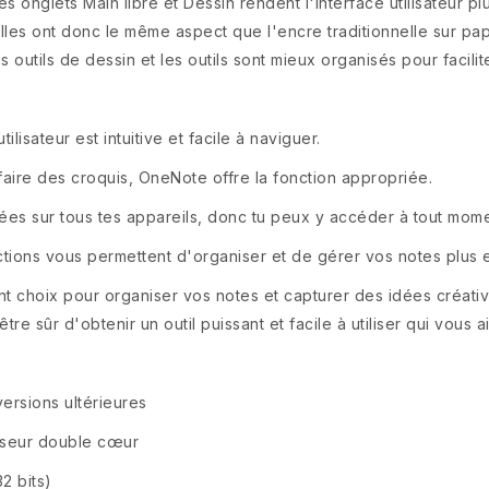
es onglets Main libre et Dessin rendent l'interface utilisateur p
lles ont donc le même aspect que l'encre traditionnelle sur pa
s outils de dessin et les outils sont mieux organisés pour facilit
ilisateur est intuitive et facile à naviguer.
 faire des croquis, OneNote offre la fonction appropriée.
ées sur tous tes appareils, donc tu peux y accéder à tout mome
ctions vous permettent d'organiser et de gérer vos notes plus 
 choix pour organiser vos notes et capturer des idées créative
sûr d'obtenir un outil puissant et facile à utiliser qui vous ai
ersions ultérieures
sseur double cœur
2 bits)