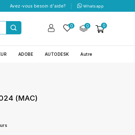
Avez-vous besoin d'aide?
Whatsapp
0
0
0
EUR
ADOBE
AUTODESK
Autre
024 (MAC)
ours