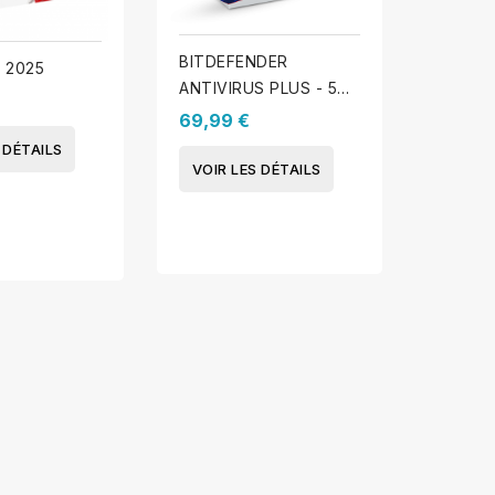
BITDEFENDER
BITDE
 2025
ANTIVIRUS PLUS - 5
SECURI
PC 2025 - 1 An
apparei
69,99 €
84,99
 DÉTAILS
VOIR LES DÉTAILS
VOIR 