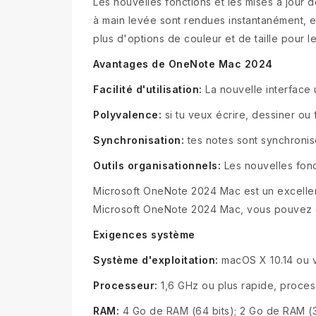
Les nouvelles fonctions et les mises à jour d
à main levée sont rendues instantanément, e
plus d'options de couleur et de taille pour le
Avantages de OneNote Mac 2024
Facilité d'utilisation:
La nouvelle interface ut
Polyvalence:
si tu veux écrire, dessiner ou
Synchronisation:
tes notes sont synchronis
Outils organisationnels:
Les nouvelles fon
Microsoft OneNote 2024 Mac est un excellent
Microsoft OneNote 2024 Mac, vous pouvez être 
Exigences système
Système d'exploitation:
macOS X 10.14 ou v
Processeur:
1,6 GHz ou plus rapide, proce
RAM:
4 Go de RAM (64 bits); 2 Go de RAM (3