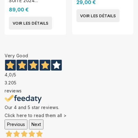
SUITE 2024
29,00 €
(WINDOWS)
89,00 €
VOIR LES DÉTAILS
VOIR LES DÉTAILS
Very Good
4,0
/5
3.205
reviews
Our 4 and 5 star reviews.
Click here to read them all >
Previous
Next