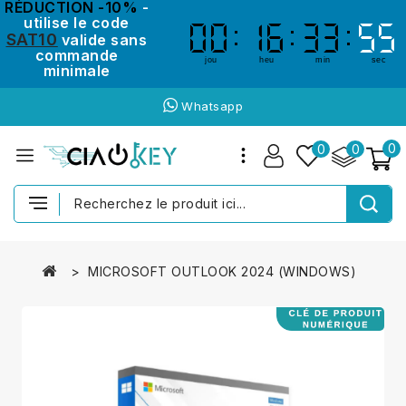
RÉDUCTION -10%
-
utilise le code
00
00
16
16
33
33
55
54
54
55
SAT10
valide sans
commande
jou
heu
min
sec
minimale
Whatsapp
0
0
0
MICROSOFT OUTLOOK 2024 (WINDOWS)