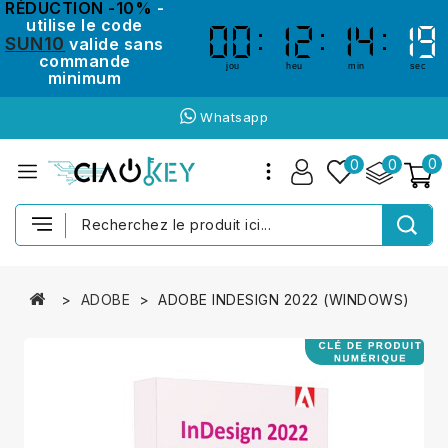
RÉDUCTION -10%
-
utilise le code
00
00
12
12
14
14
18
18
SUN10
valide sans
commande
jou
heu
min
sec
minimum
Whatsapp
0
0
0
ADOBE
ADOBE INDESIGN 2022 (WINDOWS)