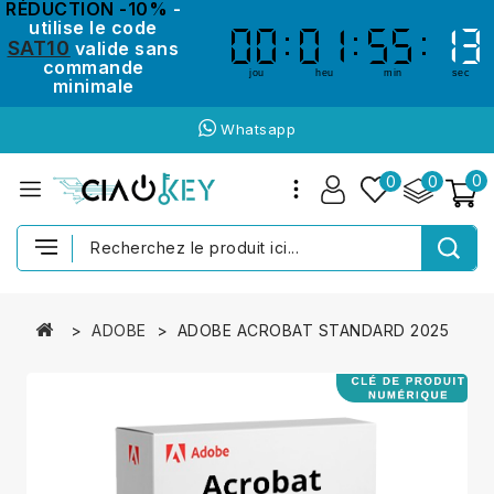
RÉDUCTION -10%
-
utilise le code
00
00
01
01
55
55
13
12
12
13
SAT10
valide sans
commande
jou
heu
min
sec
minimale
Whatsapp
0
0
0
ADOBE
ADOBE ACROBAT STANDARD 2025