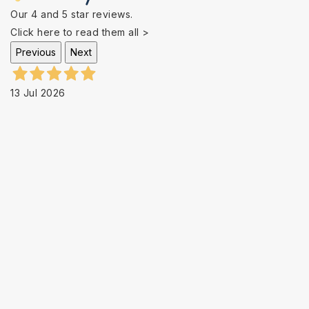
Our 4 and 5 star reviews.
Click here to read them all >
Previous
Next
13 Jul 2026
soddisfatto
Verified buyer
13 Apr 2026
Some small delays, but the service and product are good.
Verified buyer
25 Feb 2026