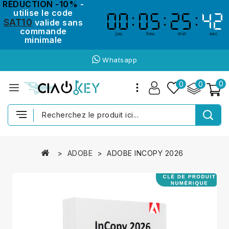
RÉDUCTION -10%
-
utilise le code
00
00
05
05
25
25
42
41
41
42
SAT10
valide sans
commande
jou
heu
min
sec
minimale
Whatsapp
0
0
0
ADOBE
ADOBE INCOPY 2026