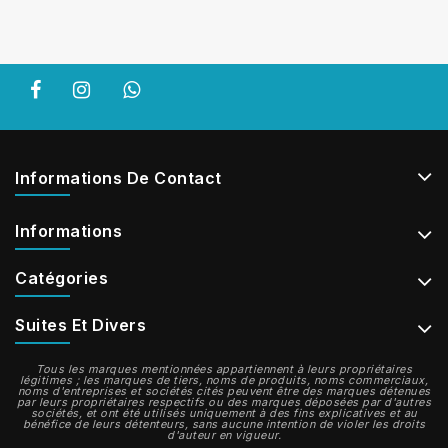
Informations De Contact
Informations
Catégories
Suites Et Divers
Tous les marques mentionnées appartiennent à leurs propriétaires
légitimes ; les marques de tiers, noms de produits, noms commerciaux,
noms d'entreprises et sociétés cités peuvent être des marques détenues
par leurs propriétaires respectifs ou des marques déposées par d'autres
sociétés, et ont été utilisés uniquement à des fins explicatives et au
bénéfice de leurs détenteurs, sans aucune intention de violer les droits
d'auteur en vigueur.