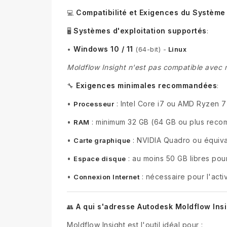
Compatibilité et Exigences du Système
💻
Systèmes d'exploitation supportés
🖥️
:
Windows 10 / 11
•
(64-bit) -
Linux
Moldflow Insight n'est pas compatible avec
Exigences minimales recommandées
🔧
:
•
: Intel Core i7 ou AMD Ryzen 
Processeur
•
: minimum 32 GB (64 GB ou plus reco
RAM
•
: NVIDIA Quadro ou équiv
Carte graphique
•
: au moins 50 GB libres pour 
Espace disque
•
: nécessaire pour l'activ
Connexion Internet
A qui s'adresse Autodesk Moldflow Insi
👥
Moldflow Insight est l'outil idéal pour :