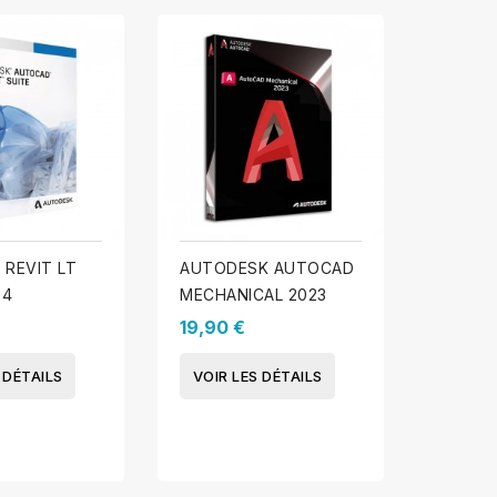
REVIT LT
AUTODESK AUTOCAD
AUTOD
24
MECHANICAL 2023
ARCHI
19,90 €
49,00
 DÉTAILS
VOIR LES DÉTAILS
VOIR 