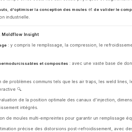
,
et
auts
d'optimiser la conception des moules
de valider le com
on industrielle.
 Moldflow Insight
: y compris le remplissage, la compression, le refroidisseme
age
: avec une vaste base de donn
thermodurcissables et composites
n de problèmes communs tels que les air traps, les weld lines, l
eractive 🔍.
valuation de la position optimale des canaux d'injection, dime
issement intégrés.
ion de moules multi-empreintes pour garantir un remplissage éq
stimation précise des distorsions post-refroidissement, avec d