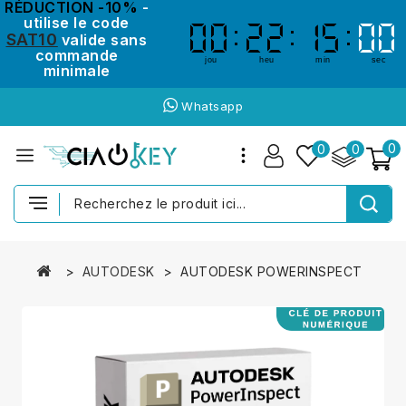
RÉDUCTION -10%
-
utilise le code
00
00
22
22
15
15
00
00
SAT10
valide sans
commande
jou
heu
min
sec
minimale
Whatsapp
0
0
0
AUTODESK
AUTODESK POWERINSPECT