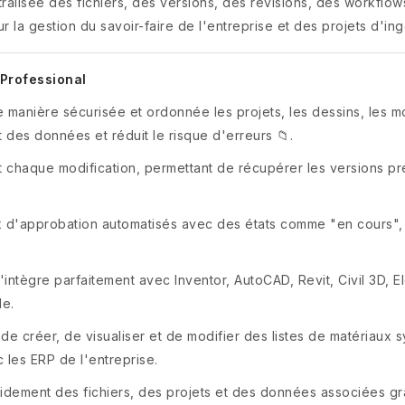
ralisée des fichiers, des versions, des révisions, des workflow
la gestion du savoir-faire de l'entreprise et des projets d'ing
 Professional
 manière sécurisée et ordonnée les projets, les dessins, les mo
 des données et réduit le risque d'erreurs 📁.
it chaque modification, permettant de récupérer les versions p
x d'approbation automatisés avec des états comme "en cours",
'intègre parfaitement avec Inventor, AutoCAD, Revit, Civil 3D, Ele
de.
de créer, de visualiser et de modifier des listes de matériaux 
c les ERP de l'entreprise.
idement des fichiers, des projets et des données associées grâc