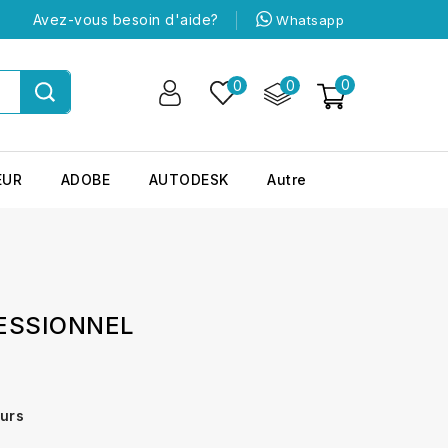
Avez-vous besoin d'aide?
Whatsapp
0
0
0
EUR
ADOBE
AUTODESK
Autre
ESSIONNEL
ours