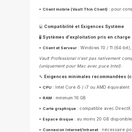
•
: pour cons
Client mobile (Vault Thin Client)
Compatibilité et Exigences Système
💻
Systèmes d'exploitation pris en charge
🖥️
:
•
: Windows 10 / 11 (64-bit
Client et Serveur
Vault Professional n'est pas nativement com
(uniquement pour Mac avec puce Intel).
Exigences minimales recommandées (cl
🔧
•
: Intel Core i5 / i7 ou AMD équivalent
CPU
•
: minimum 16 GB
RAM
•
: compatible avec DirectX 
Carte graphique
•
: au moins 20 GB disponibles
Espace disque
•
: nécessaire po
Connexion Internet/Intranet