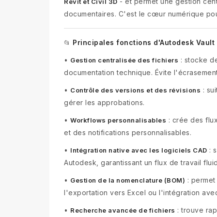
- et permet une gestion cent
Revit et Civil 3D
documentaires. C'est le cœur numérique pour 
Principales fonctions d'Autodesk Vault
📂
•
: stocke de
Gestion centralisée des fichiers
documentation technique. Évite l'écrasement
•
: su
Contrôle des versions et des révisions
gérer les approbations.
•
: crée des flu
Workflows personnalisables
et des notifications personnalisables.
•
: s
Intégration native avec les logiciels CAD
Autodesk, garantissant un flux de travail flui
•
: permet 
Gestion de la nomenclature (BOM)
l'exportation vers Excel ou l'intégration ave
•
: trouve rap
Recherche avancée de fichiers