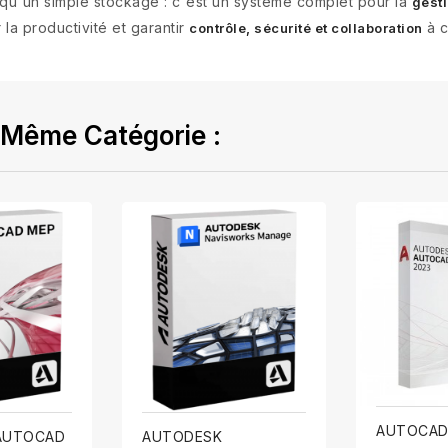
 qu'un simple stockage : c'est un système complet pour la
gesti
la productivité et garantir
à c
contrôle, sécurité et collaboration
 Même Catégorie :
AUTOCAD
AUTOCAD
AUTODESK