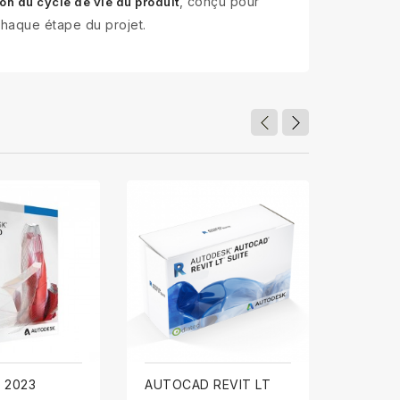
, conçu pour
on du cycle de vie du produit
haque étape du projet.
 2023
AUTOCAD REVIT LT
AUTODE