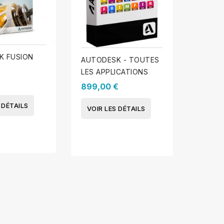
K FUSION
AUTOC
AUTODESK - TOUTES
45,00
LES APPLICATIONS
899,00 €
VOIR 
 DÉTAILS
VOIR LES DÉTAILS