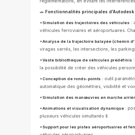
réglementations, en évitant les interférences 
Fonctionnalités principales d'Autodesk
🚗
•
: 
Simulation des trajectoires des véhicules
véhicules ferroviaires et aéroportuaires. C
•
Analyse de la trajectoire balayée (chemin 
virages serrés, les intersections, les parkings
•
:
Vaste bibliothèque de véhicules prédéfinis
la possibilité de créer des véhicules personn
•
: outil paramét
Conception de ronds-points
automatique des géométries, visibilité et voi
•
Simulation des manœuvres en marche arriè
•
: pos
Animations et visualisation dynamique
plusieurs véhicules simultanés 🚦.
•
Support pour les pistes aéroportuaires et fer
véhicules aéroportuaires.