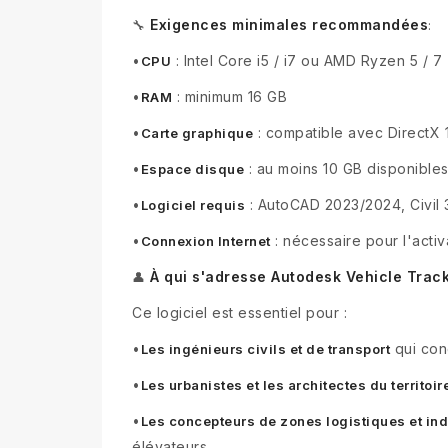
Exigences minimales recommandées
🔧
:
•
: Intel Core i5 / i7 ou AMD Ryzen 5 / 7
CPU
•
: minimum 16 GB
RAM
•
: compatible avec DirectX
Carte graphique
•
: au moins 10 GB disponible
Espace disque
•
: AutoCAD 2023/2024, Civil 
Logiciel requis
•
: nécessaire pour l'activa
Connexion Internet
À qui s'adresse Autodesk Vehicle Track
👤
Ce logiciel est essentiel pour :
•
qui conç
Les ingénieurs civils et de transport
•
Les urbanistes et les architectes du territoir
•
Les concepteurs de zones logistiques et ind
élévateurs