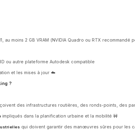
 11, au moins 2 GB VRAM (NVIDIA Quadro ou RTX recommandé po
s
3D ou autre plateforme Autodesk compatible
tion et les mises à jour ☁️
ing ?
oivent des infrastructures routières, des ronds-points, des par
impliqués dans la planification urbaine et la mobilité 🚧
e
qui doivent garantir des manœuvres sûres pour les cam
ustrielles