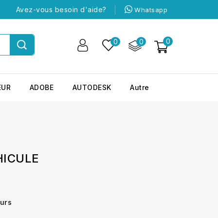
Avez-vous besoin d'aide?
Whatsapp
0
0
0
EUR
ADOBE
AUTODESK
Autre
HICULE
ours