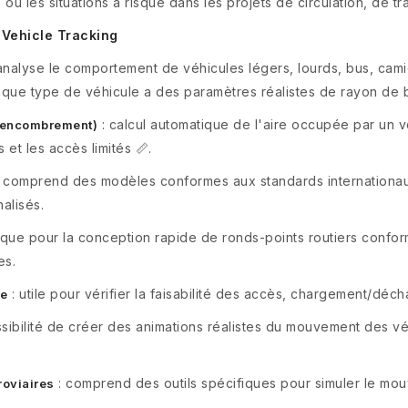
ou les situations à risque dans les projets de circulation, de tr
 Vehicle Tracking
analyse le comportement de véhicules légers, lourds, bus, cami
haque type de véhicule a des paramètres réalistes de rayon de
: calcul automatique de l'aire occupée par un v
d'encombrement)
 et les accès limités 📏.
 comprend des modèles conformes aux standards internationau
alisés.
rique pour la conception rapide de ronds-points routiers confo
es.
: utile pour vérifier la faisabilité des accès, chargement/déch
re
sibilité de créer des animations réalistes du mouvement des v
: comprend des outils spécifiques pour simuler le mou
roviaires