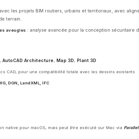
 avec les projets BIM routiers, urbains et territoriaux, avec ali
e terrain.
: analyse avancée pour la conception sécuritaire 
nes aveugles
AutoCAD Architecture
Map 3D
Plant 3D
,
,
,
locs CAD, pour une compatibilité totale avec les dessins existants
WG, DGN, LandXML, IFC
ion native pour macOS, mais peut être exécuté sur Mac via
Paralle