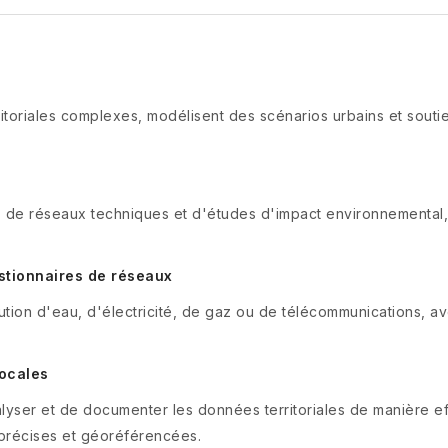
x
itoriales complexes, modélisent des scénarios urbains et souti
, de réseaux techniques et d'études d'impact environnemental,
estionnaires de réseaux
ution d'eau, d'électricité, de gaz ou de télécommunications, av
locales
yser et de documenter les données territoriales de manière eff
 précises et géoréférencées.