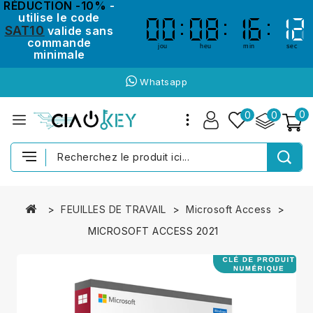
RÉDUCTION -10%
-
utilise le code
00
00
08
08
16
16
11
11
SAT10
valide sans
commande
jou
heu
min
sec
minimale
Whatsapp
0
0
0
FEUILLES DE TRAVAIL
Microsoft Access
MICROSOFT ACCESS 2021