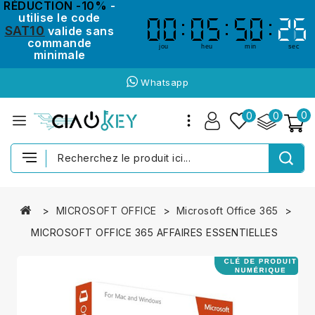
RÉDUCTION -10%
-
utilise le code
00
00
05
05
50
50
25
25
SAT10
valide sans
commande
jou
heu
min
sec
minimale
Whatsapp
0
0
0
MICROSOFT OFFICE
Microsoft Office 365
MICROSOFT OFFICE 365 AFFAIRES ESSENTIELLES