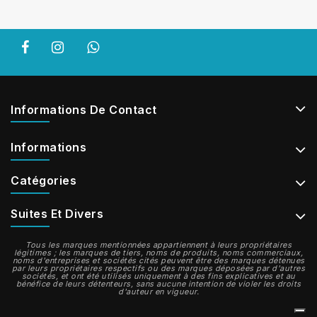
Informations De Contact
Informations
Catégories
Suites Et Divers
Tous les marques mentionnées appartiennent à leurs propriétaires
légitimes ; les marques de tiers, noms de produits, noms commerciaux,
noms d'entreprises et sociétés cités peuvent être des marques détenues
par leurs propriétaires respectifs ou des marques déposées par d'autres
sociétés, et ont été utilisés uniquement à des fins explicatives et au
bénéfice de leurs détenteurs, sans aucune intention de violer les droits
d'auteur en vigueur.