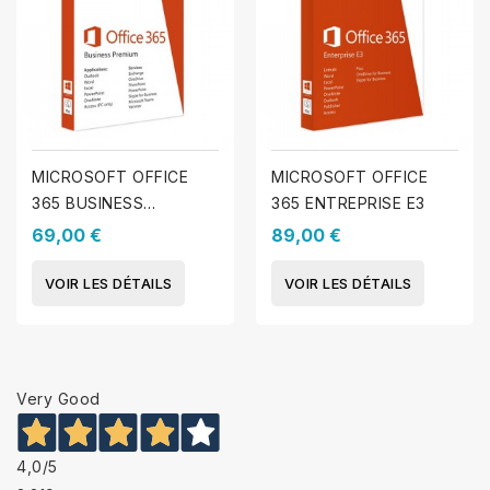
MICROSOFT OFFICE
MICROSOFT OFFICE
365 BUSINESS
365 ENTREPRISE E3
PREMIUM
69,00 €
89,00 €
VOIR LES DÉTAILS
VOIR LES DÉTAILS
Very Good
4,0
/5