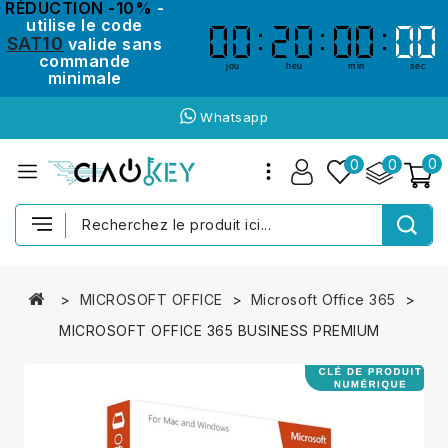
RÉDUCTION -10%
-
utilise le code
00
00
20
20
00
00
00
00
SAT10
valide sans
commande
jou
heu
min
sec
minimale
Whatsapp
0
0
0
MICROSOFT OFFICE
Microsoft Office 365
MICROSOFT OFFICE 365 BUSINESS PREMIUM