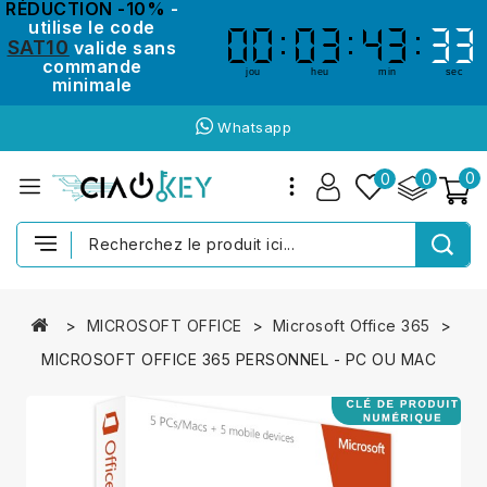
RÉDUCTION -10%
-
utilise le code
00
00
03
03
43
43
33
33
SAT10
valide sans
commande
jou
heu
min
sec
minimale
Whatsapp
0
0
0
MICROSOFT OFFICE
Microsoft Office 365
MICROSOFT OFFICE 365 PERSONNEL - PC OU MAC