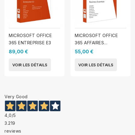
MICROSOFT OFFICE
MICROSOFT OFFICE
365 ENTREPRISE E3
365 AFFAIRES
ESSENTIELLES
89,00 €
55,00 €
VOIR LES DÉTAILS
VOIR LES DÉTAILS
Very Good
4,0
/5
3.219
reviews