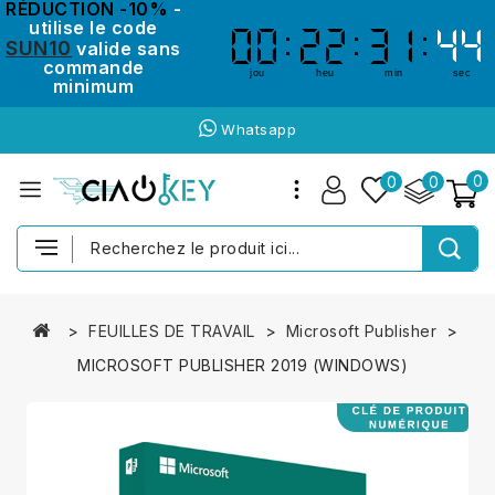
RÉDUCTION -10%
-
utilise le code
00
00
22
22
31
31
43
43
SUN10
valide sans
commande
jou
heu
min
sec
minimum
Whatsapp
0
0
0
FEUILLES DE TRAVAIL
Microsoft Publisher
MICROSOFT PUBLISHER 2019 (WINDOWS)