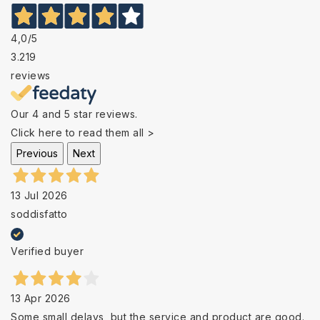
4,0
/5
3.219
reviews
Our 4 and 5 star reviews.
Click here to read them all >
Previous
Next
13 Jul 2026
soddisfatto
Verified buyer
13 Apr 2026
Some small delays, but the service and product are good.