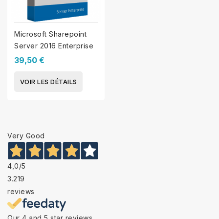
Microsoft Sharepoint
Server 2016 Enterprise
39,50 €
VOIR LES DÉTAILS
Very Good
4,0
/5
3.219
reviews
Our 4 and 5 star reviews.