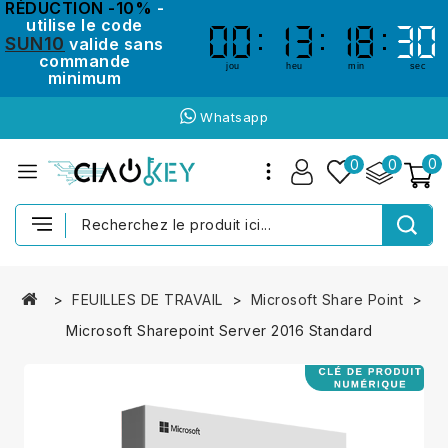
RÉDUCTION -10%
-
utilise le code
00
00
13
13
18
18
29
29
SUN10
valide sans
commande
jou
heu
min
sec
minimum
Whatsapp
0
0
0
FEUILLES DE TRAVAIL
Microsoft Share Point
Microsoft Sharepoint Server 2016 Standard