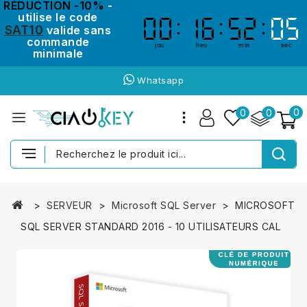
RÉDUCTION -10%
-
utilise le code
00
00
16
16
52
52
04
04
SAT10
valide sans
commande
jou
heu
min
sec
minimale
Whatsapp
0
0
0
SERVEUR
Microsoft SQL Server
MICROSOFT
SQL SERVER STANDARD 2016 - 10 UTILISATEURS CAL