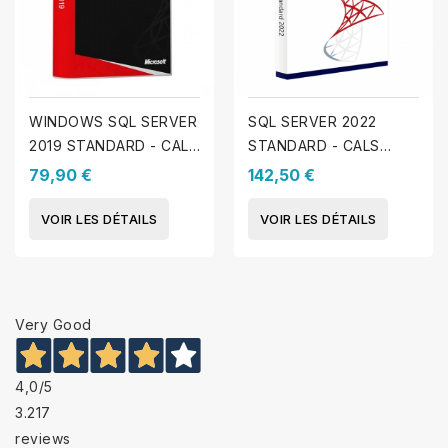
WINDOWS SQL SERVER
SQL SERVER 2022
2019 STANDARD - CALS
STANDARD - CALS
INCLUS
INCLUSES
79,90 €
142,50 €
VOIR LES DÉTAILS
VOIR LES DÉTAILS
Very Good
4,0
/5
3.217
reviews