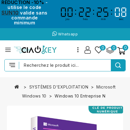
RÉDUCTION -10%
-
utilise le code
00
00
22
22
25
25
08
08
SUN10
valide sans
commande
jou
heu
min
sec
minimum
Whatsapp
0
0
0
SYSTÈMES D'EXPLOITATION
Microsoft
Windows 10
Windows 10 Entreprise N