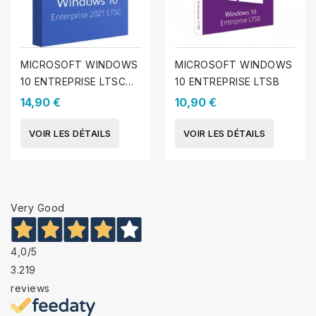
MICROSOFT WINDOWS
MICROSOFT WINDOWS
10 ENTREPRISE LTSC
10 ENTREPRISE LTSB
2021
14,90 €
10,90 €
VOIR LES DÉTAILS
VOIR LES DÉTAILS
Very Good
4,0
/5
3.219
reviews