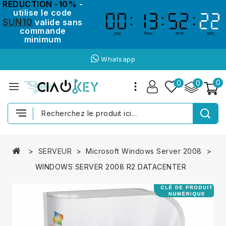
RÉDUCTION -10%
-
utilise le code
00
00
13
13
52
52
22
22
SUN10
valide sans
commande
jou
heu
min
sec
minimum
Whatsapp
0
0
0
SERVEUR
Microsoft Windows Server 2008
WINDOWS SERVER 2008 R2 DATACENTER