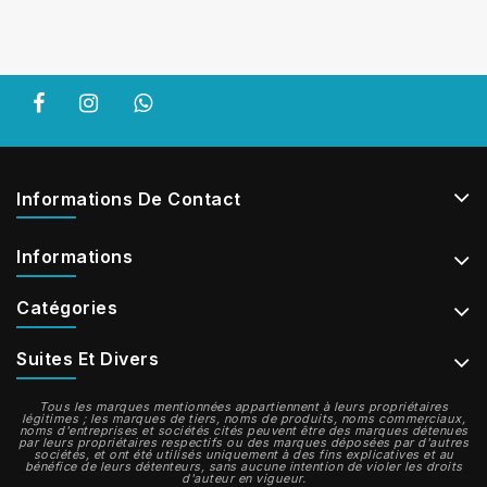
Informations De Contact
Informations
Catégories
Suites Et Divers
Tous les marques mentionnées appartiennent à leurs propriétaires
légitimes ; les marques de tiers, noms de produits, noms commerciaux,
noms d'entreprises et sociétés cités peuvent être des marques détenues
par leurs propriétaires respectifs ou des marques déposées par d'autres
sociétés, et ont été utilisés uniquement à des fins explicatives et au
bénéfice de leurs détenteurs, sans aucune intention de violer les droits
d'auteur en vigueur.