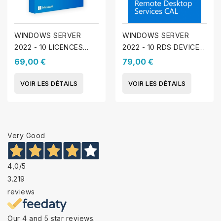
WINDOWS SERVER
WINDOWS SERVER
2022 - 10 LICENCES
2022 - 10 RDS DEVICE
D'ACCÈS CLIENT
CALS
69,00 €
79,00 €
VOIR LES DÉTAILS
VOIR LES DÉTAILS
Very Good
4,0
/5
3.219
reviews
Our 4 and 5 star reviews.