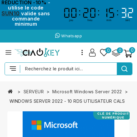
RÉDUCTION -10%
-
utilise le code
00
00
20
20
15
15
31
31
SUN10
valide sans
commande
jou
heu
min
sec
minimum
Whatsapp
0
0
0
SERVEUR
Microsoft Windows Server 2022
WINDOWS SERVER 2022 - 10 RDS UTILISATEUR CALS