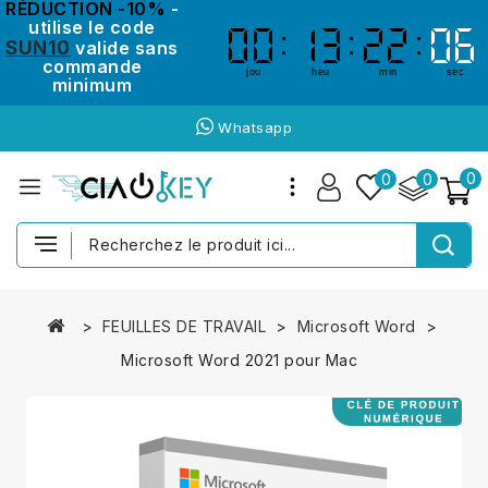
RÉDUCTION -10%
-
utilise le code
00
00
13
13
22
22
06
06
SUN10
valide sans
commande
jou
heu
min
sec
minimum
Whatsapp
0
0
0
FEUILLES DE TRAVAIL
Microsoft Word
Microsoft Word 2021 pour Mac