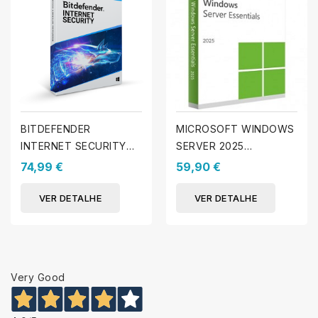
BITDEFENDER
MICROSOFT WINDOWS
INTERNET SECURITY
SERVER 2025
2025 - Licença - 3 PCs
ESSENCIAL
74,99 €
59,90 €
- 1 Ano
VER DETALHE
VER DETALHE
Very Good