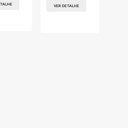
ETALHE
VER
VER DETALHE