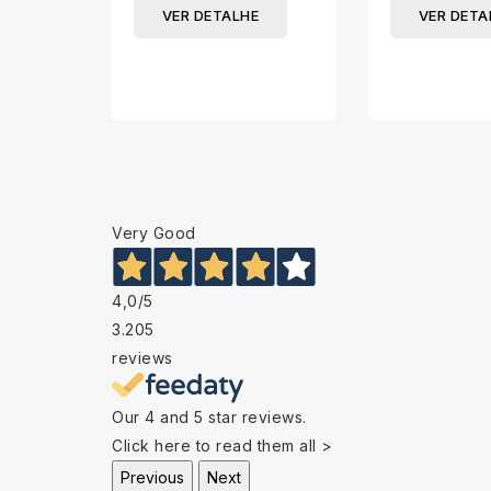
VER DETALHE
VER DETA
Very Good
4,0
/5
3.205
reviews
Our 4 and 5 star reviews.
Click here to read them all >
Previous
Next