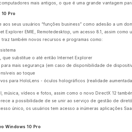
computadores mais antigos, o que é uma grande vantagem pa
 10 Pro
 aos seus usuários “funções business” como adesão a um domín
net Explorer EMIE, Remotedesktop, um acesso 8.1, assim como 
Pro traz também novos recursos e programas como:
 sistema
 que substitue o até então Internet Explorer
s para mais segurança (em caso de disponibilidade de disposit
ensíveis ao toque
ivos para HoloLens - óculos holográficos (realidade aumentada
l, música, vídeos e fotos, assim como o novo DirectX 12 també
rece a possibilidade de se unir ao serviço de gestão de diret
cesso único, os usuários tem acesso a inúmeras aplicações S
ivo Windows 10 Pro