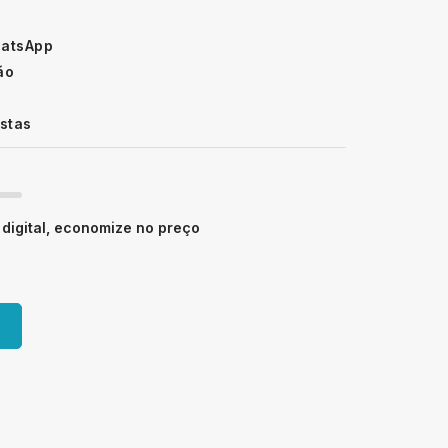
hatsApp
ão
istas
igital, economize no preço