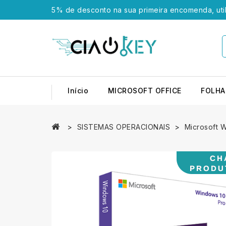
5% de desconto na sua primeira encomenda, uti
Início
MICROSOFT OFFICE
FOLHA
SISTEMAS OPERACIONAIS
Microsoft 