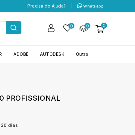
Precisa de Ajuda?
Whatsapp
0
0
0
R
ADOBE
AUTODESK
Outro
0 PROFISSIONAL
 30 dias