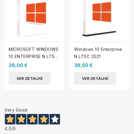
MICROSOFT WINDOWS
Windows 10 Enterprise
10 ENTERPRISE N LTSC
N LTSC 2021
2019
29,00 €
39,50 €
VER DETALHE
VER DETALHE
Very Good
4,0
/5