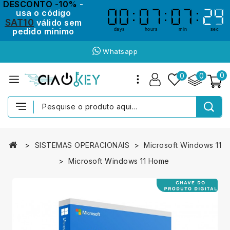
DESCONTO -10%
-
usa o código
00
00
07
07
07
07
24
24
SAT10
válido sem
pedido mínimo
days
hours
min
sec
Whatsapp
0
0
0
SISTEMAS OPERACIONAIS
Microsoft Windows 11
Microsoft Windows 11 Home