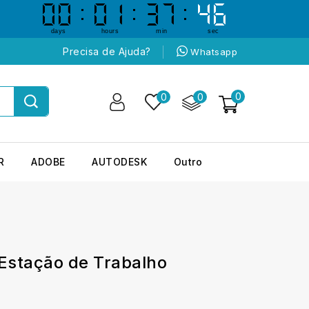
00
00
01
01
37
37
45
45
days
hours
min
sec
Precisa de Ajuda?
Whatsapp
0
0
0
R
ADOBE
AUTODESK
Outro
Estação de Trabalho