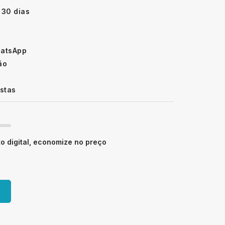
 30 dias
hatsApp
ão
istas
 digital, economize no preço