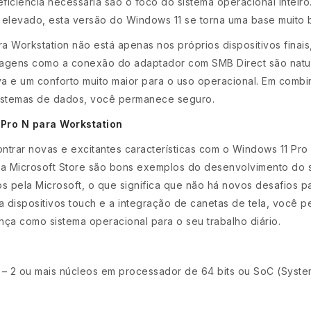
iciência necessária são o foco do sistema operacional inteiro
elevado, esta versão do Windows 11 se torna uma base muito 
 Workstation não está apenas nos próprios dispositivos finai
dagens como a conexão do adaptador com SMB Direct são natur
a e um conforto muito maior para o uso operacional. Em combi
stemas de dados, você permanece seguro.
Pro N para Workstation
trar novas e excitantes características com o Windows 11 Pro 
 a Microsoft Store são bons exemplos do desenvolvimento do 
s pela Microsoft, o que significa que não há novos desafios pa
dispositivos touch e a integração de canetas de tela, você p
ça como sistema operacional para o seu trabalho diário.
– 2 ou mais núcleos em processador de 64 bits ou SoC (System