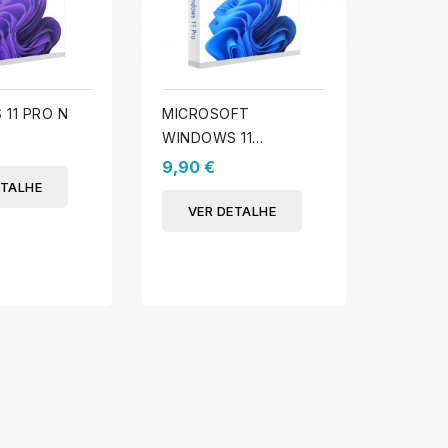
11 PRO N
MICROSOFT
WINDO
WINDOWS 11
EDUCA
PROFISSIONAL
9,90 €
12,50 
ETALHE
VER DETALHE
VER