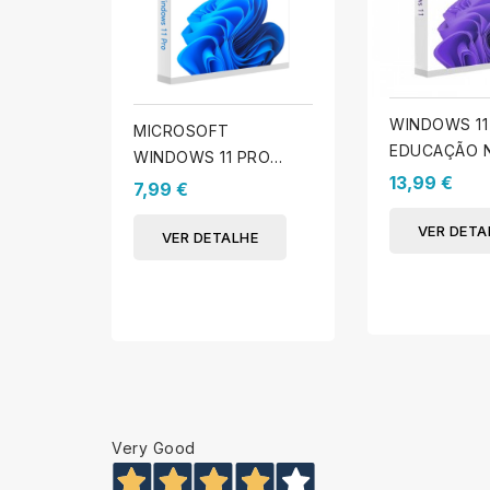
WINDOWS 11
MICROSOFT
EDUCAÇÃO 
WINDOWS 11 PRO
13,99 €
(PROMO ESCOLA)
7,99 €
VER DETA
VER DETALHE
Very Good