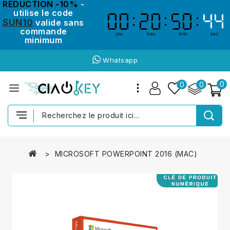
RÉDUCTION -10%
-
utilise le code
00
00
20
20
50
50
44
43
43
44
SUN10
valide sans
commande
jou
heu
min
sec
minimum
Whatsapp
0
0
0
MICROSOFT POWERPOINT 2016 (MAC)