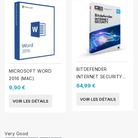
BITDEFENDER
MICROSOFT WORD
INTERNET SECURITY
2016 (MAC)
2025 - Licence - 1 PC -
64,99 €
9,90 €
1 Année
VOIR LES DÉTAILS
VOIR LES DÉTAILS
Very Good