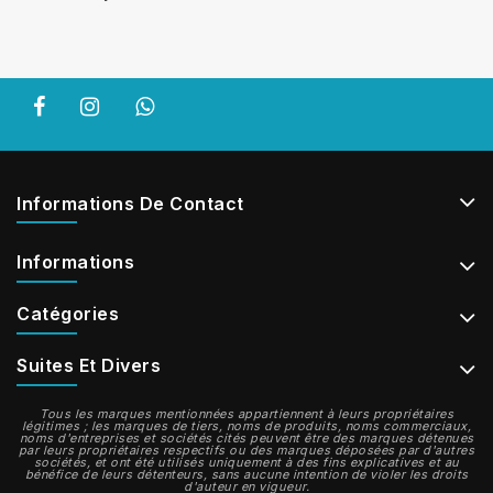
Informations De Contact
Informations
Catégories
Suites Et Divers
Tous les marques mentionnées appartiennent à leurs propriétaires
légitimes ; les marques de tiers, noms de produits, noms commerciaux,
noms d'entreprises et sociétés cités peuvent être des marques détenues
par leurs propriétaires respectifs ou des marques déposées par d'autres
sociétés, et ont été utilisés uniquement à des fins explicatives et au
bénéfice de leurs détenteurs, sans aucune intention de violer les droits
d'auteur en vigueur.