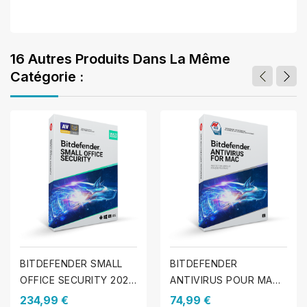
16 Autres Produits Dans La Même
Catégorie :
BITDEFENDER SMALL
BITDEFENDER
OFFICE SECURITY 2025
ANTIVIRUS POUR MAC
- 20 appareils. - 1 An
2025 - 3 MAC - 1 An
234,99 €
74,99 €