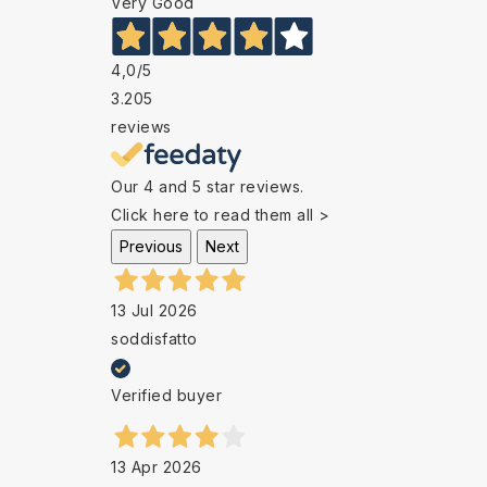
Very Good
4,0
/5
3.205
reviews
Our 4 and 5 star reviews.
Click here to read them all >
Previous
Next
13 Jul 2026
soddisfatto
Verified buyer
13 Apr 2026