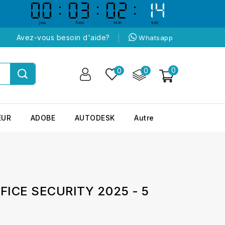
00
00
03
03
02
02
13
13
jou
heu
min
sec
Avez-vous besoin d'aide?
Whatsapp
0
0
0
EUR
ADOBE
AUTODESK
Autre
ICE SECURITY 2025 - 5