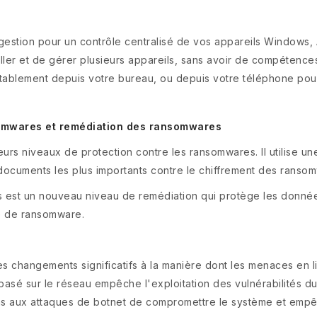
estion pour un contrôle centralisé de vos appareils Windows,
taller et de gérer plusieurs appareils, sans avoir de compétences
rtablement depuis votre bureau, ou depuis votre téléphone pou
somwares et remédiation des ransomwares
sieurs niveaux de protection contre les ransomwares. Il utilis
 documents les plus importants contre le chiffrement des ranso
s est un nouveau niveau de remédiation qui protège les donné
ue de ransomware.
es changements significatifs à la manière dont les menaces en 
asé sur le réseau empêche l'exploitation des vulnérabilités d
 pas aux attaques de botnet de compromettre le système et empê