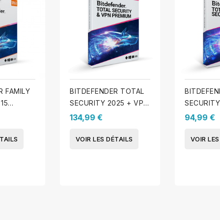
R FAMILY
BITDEFENDER TOTAL
BITDEFEN
 15
SECURITY 2025 + VPN
SECURITY
 An
5 appareils - 1 An
appareils 
134,99 €
94,99 €
TAILS
VOIR LES DÉTAILS
VOIR LES