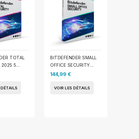
DER TOTAL
BITDEFENDER SMALL
BITDE
 2025 5
OFFICE SECURITY
SECURI
- 1 An
2025 - 10 appareils - 1
3 appar
144,99 €
124,99
An
 DÉTAILS
VOIR LES DÉTAILS
VOIR 