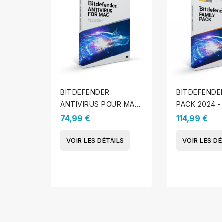
BITDEFENDER
BITDEFENDE
ANTIVIRUS POUR MAC
PACK 2024 -
2025 - 3 MAC - 1 An
appareils - 1
74,99 €
114,99 €
VOIR LES DÉTAILS
VOIR LES DÉ