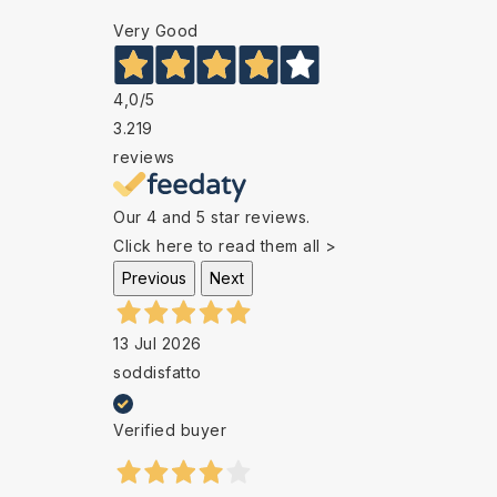
Very Good
4,0
/5
3.219
reviews
Our 4 and 5 star reviews.
Click here to read them all >
Previous
Next
13 Jul 2026
soddisfatto
Verified buyer