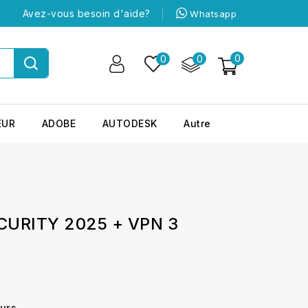
Avez-vous besoin d'aide?
Whatsapp
0
0
0
EUR
ADOBE
AUTODESK
Autre
CURITY 2025 + VPN 3
ours