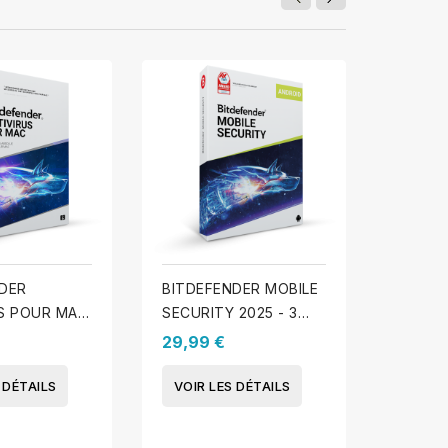
DER
BITDEFENDER MOBILE
BITDE
S POUR MAC
SECURITY 2025 - 3
OFFICE
MAC - 1 An
appareils - 1 An
2025 - 
29,99 €
144,99
An
 DÉTAILS
VOIR LES DÉTAILS
VOIR 