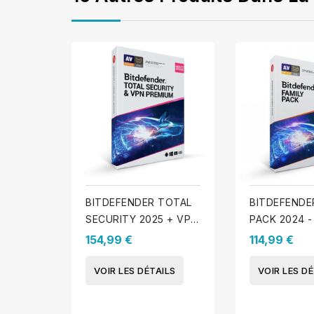
BITDEFENDER TOTAL
BITDEFENDE
SECURITY 2025 + VPN
PACK 2024 -
10 appareils - 1 An
appareils - 1
154,99 €
114,99 €
VOIR LES DÉTAILS
VOIR LES DÉ