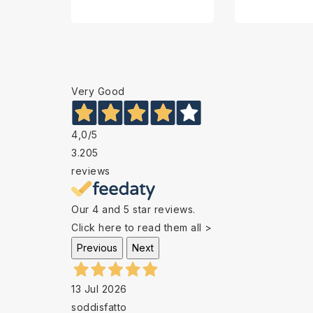
Very Good
4,0
/5
3.205
reviews
Our 4 and 5 star reviews.
Click here to read them all >
Previous
Next
13 Jul 2026
soddisfatto