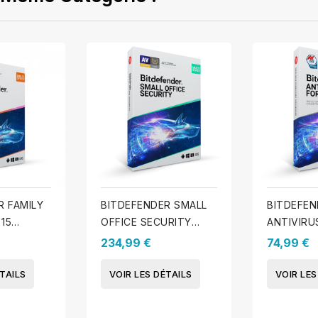
R FAMILY
BITDEFENDER SMALL
BITDEFEN
 15
OFFICE SECURITY
ANTIVIRU
 An
2025 - 20 appareils. - 1
2025 - 3 
234,99 €
74,99 €
An
TAILS
VOIR LES DÉTAILS
VOIR LES