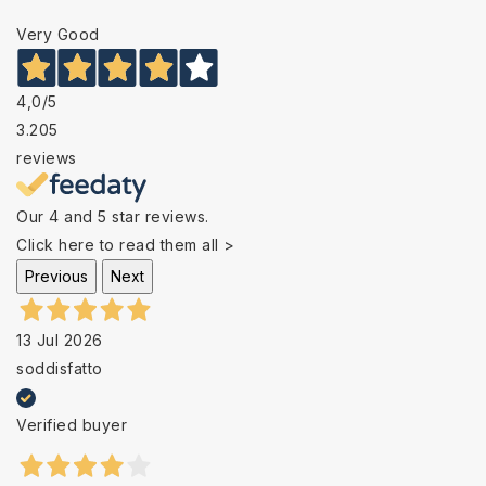
Very Good
4,0
/5
3.205
reviews
Our 4 and 5 star reviews.
Click here to read them all >
Previous
Next
13 Jul 2026
soddisfatto
Verified buyer