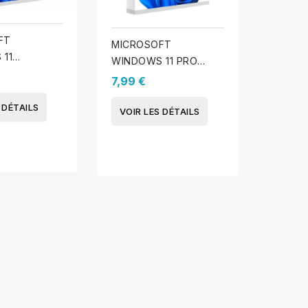
FT
WINDO
MICROSOFT
11
ENTREP
WINDOWS 11 PRO
SE
29,95
(PROMO ÉCOLE)
7,99 €
 DÉTAILS
VOIR 
VOIR LES DÉTAILS