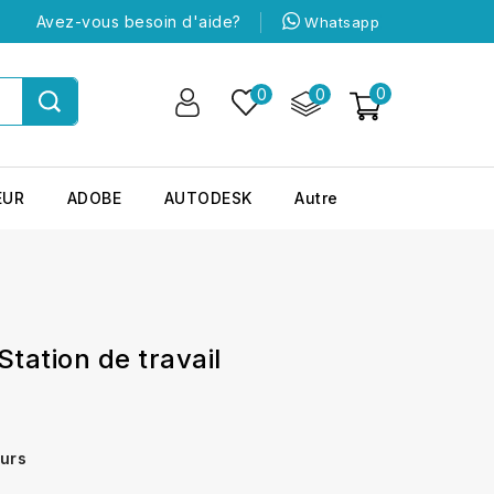
Avez-vous besoin d'aide?
Whatsapp
0
0
0
EUR
ADOBE
AUTODESK
Autre
ation de travail
ours