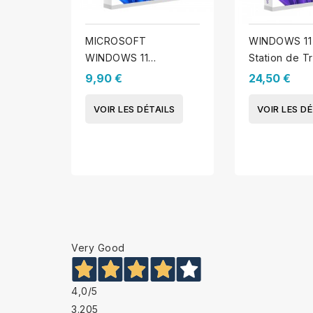
MICROSOFT
WINDOWS 11 
WINDOWS 11
Station de Tr
PROFESSIONNEL
9,90 €
24,50 €
VOIR LES DÉTAILS
VOIR LES DÉ
Very Good
4,0
/5
3.205