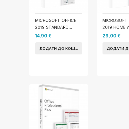
MICROSOFT OFFICE
MICROSOFT 
2019 STANDARD
2019 HOME 
(WINDOWS)
STUDENT (M
14,90 €
29,00 €
МІКРОСОФТ
2019 ДЛЯ ДО
ДОДАТИ ДО КОШИКА
ДОДАТИ Д