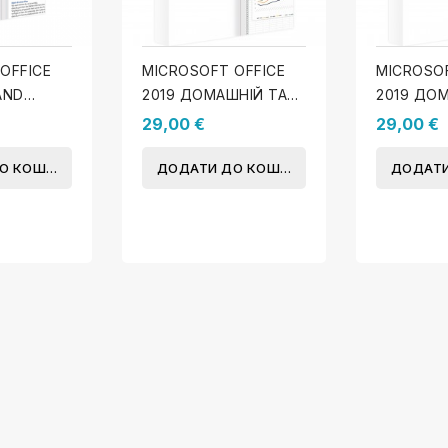
OFFICE
MICROSOFT OFFICE
MICROSOF
AND
2019 ДОМАШНІЙ ТА
2019 ДОМ
AC)
БІЗНЕС (WINDOWS)
СТУДЕНТ
29,00 €
29,00 €
 ОФІС
(WINDOW
МУ І...
О КОШИКА
ДОДАТИ ДО КОШИКА
ДОДАТИ