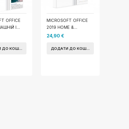
T OFFICE
MICROSOFT OFFICE
АШНІЙ І
2019 HOME &
СЬКИЙ
BUSINESS (MAC)
24,90 €
S)
 ДО КОШИКА
ДОДАТИ ДО КОШИКА