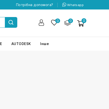
Потрібна допомога?
Whatsapp
0
0
0
E
AUTODESK
Інше