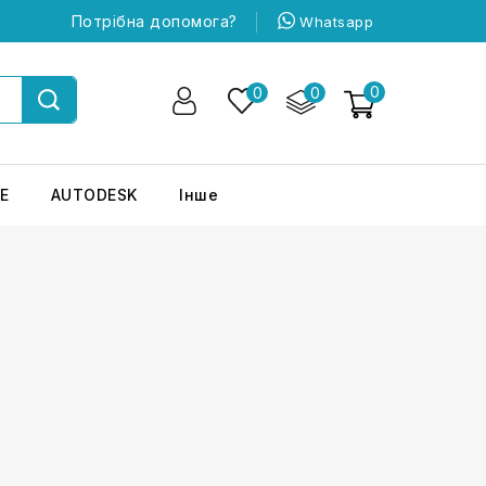
Потрібна допомога?
Whatsapp
0
0
0
E
AUTODESK
Інше