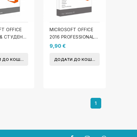
T OFFICE
MICROSOFT OFFICE
 & СТУДЕНТ
2016 PROFESSIONAL
S)
PLUS (WINDOWS)
9,90 €
 ДО КОШИКА
ДОДАТИ ДО КОШИКА
1