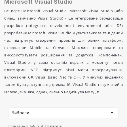
Microsoft Visual Studio
Всі версії Microsoft Visual Studio. Microsoft Visual Studio (або
більш звичайно Visual Studio) - це інтегроване середовище
розробки (Integrated development environment або IDE)
розроблене Microsoft. Visual Studio мультиязикове та в даний
час підтримує створення проектів для різних платформ,
включаючи Mobile та Console. Можливо створювати та
використовувати розширення та додаткові компоненти.
Visual Studio, у своїх останніх версіях з моменту появи
платформи .NET, підтримує різні мови програмування,
включаючи C#, Visual Basic .Net та C++. У минулих виданнях
також була доступна підтримка J#. Visual Studio несумісний з
мовою Java, яка, однак, сильно надихнула мову J#.

Вибрати
Показано 1-8 з 8 товар(ів)