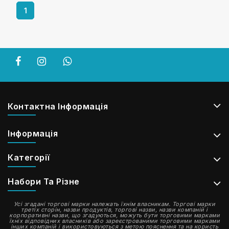
1
Контактна Інформація
Інформація
Категорії
Набори Та Різне
Усі згадані торгові марки належать їхнім власникам. Торгові марки
третіх сторін, назви продуктів, торгові назви, назви компаній і
корпоративні назви, що згадуються, можуть бути торговими марками
їхніх відповідних власників або зареєстрованими торговими марками
інших компаній і використовуються з метою пояснення та на користь