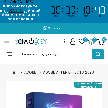
ЗНИЖКА -10%
-
використовуйте
00
00
03
03
40
40
43
42
42
43
SAT10
код
дійсний
без мінімального
days
hours
min
sec
замовлення
Whatsapp
0
0
0
ADOBE
ADOBE AFTER EFFECTS 2026