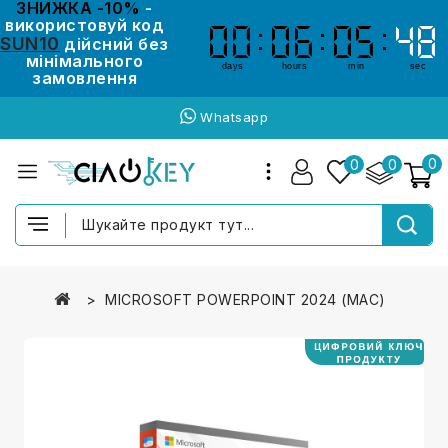
ЗНИЖКА -10%
-
використовуй код
00
00
06
06
05
05
47
47
SUN10
дійсний без
мінімального
days
hours
min
sec
замовлення
Whatsapp
0
0
0
MICROSOFT POWERPOINT 2024 (MAC)