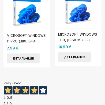
MICROSOFT WINDOWS
MICROSOFT WINDOWS
11 ПІДПРИЄМСТВО
11 PRO (ШКІЛЬНА
14,90 €
ПРОМО)
7,99 €
ДЕТАЛЬНІШЕ
ДЕТАЛЬНІШЕ
Very Good
4,0
/5
3.219