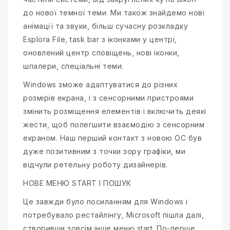
до нової темної теми. Ми також знайдемо нові
анімації та звуки, більш сучасну розкладку
Esplora File, task bar з іконками у центрі,
оновлений центр сповіщень, нові іконки,
шпалери, спеціальні теми.
Windows зможе адаптуватися до різних
розмірів екрана, і з сенсорними пристроями
змінить розміщення елементів і включить деякі
жести, щоб полегшити взаємодію з сенсорним
екраном. Наш перший контакт з новою ОС був
дуже позитивним з точки зору графіки, ми
відчули ретельну роботу дизайнерів.
НОВЕ МЕНЮ START І ПОШУК
Це завжди було посиланням для Windows і
потребувало рестайлінгу, Microsoft пішла далі,
створивши зовсім інше меню start. По-перше,