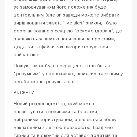
за замовчуванням його положення буде
центральним (але ви завжди можете вибрати
вирівнювання зліва), "live tiles" зникли, і було
реорганізовано з секцією "рекомендовані", де
з'являються швидкі посилання на програми,
додатки та файли, які використовуються
найчастіше.
Пошук також було покращено, став більш
"розумним" у пропозиціях, швидким та чітким у
відображенні результатів.
ВІДЖЕТИ
Новий розділ віджетів, який можна
налаштувати з новинами та блоками,
вибраними користувачем, з'являється збоку
накладеним з легкою прозорістю. Графічно
гарний та відкритий для вставок додатків та