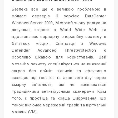
Безпека все ще є великою проблемою в
області серверів. З версією DataCenter
Windows Server 2019, Microsoft знову реагує на
актуальні загрози з World Wide Web та
вдосконалює серверну операційну систему в
багатьох місцях. Співпраця з Windows
Defender Advanced ThreatProtection є
особливо цікавою для користувачів. Цей
механізм захисту спеціалізується на виявленні
загроз без файлів підписів та ефективно
захищає від root kit та атак zero-day через
хмарну зв'язність, які не виявляються
традиційними антивірусними сканерами. Крім
того, є простіша та краща шифрування, що
також включає мережевий трафік та віртуальні
машини (VM).