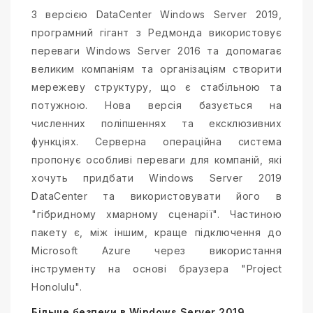
З версією DataCenter Windows Server 2019,
програмний гігант з Редмонда використовує
переваги Windows Server 2016 та допомагає
великим компаніям та організаціям створити
мережеву структуру, що є стабільною та
потужною. Нова версія базується на
численних поліпшеннях та ексклюзивних
функціях. Серверна операційна система
пропонує особливі переваги для компаній, які
хочуть придбати Windows Server 2019
DataCenter та використовувати його в
"гібридному хмарному сценарії". Частиною
пакету є, між іншим, краще підключення до
Microsoft Azure через використання
інструменту на основі браузера "Project
Honolulu".
Більше безпеки в Windows Server 2019